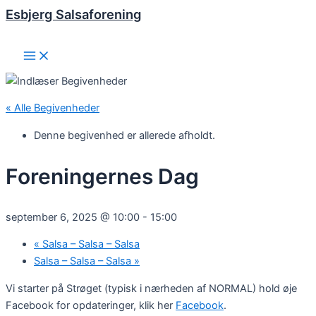
Esbjerg Salsaforening
Gå
til
indholdet
Main
Menu
« Alle Begivenheder
Denne begivenhed er allerede afholdt.
Foreningernes Dag
september 6, 2025 @ 10:00
-
15:00
«
Salsa – Salsa – Salsa
Salsa – Salsa – Salsa
»
Vi starter på Strøget (typisk i nærheden af NORMAL) hold øje
Facebook for opdateringer, klik her
Facebook
.